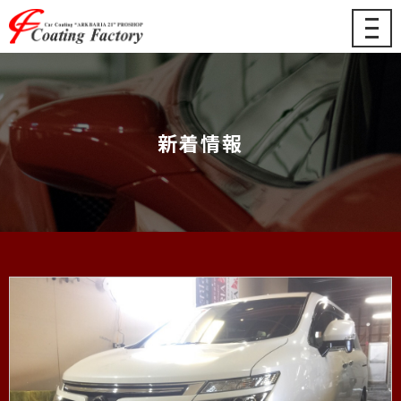
メ
ニ
ュ
ー
新着情報