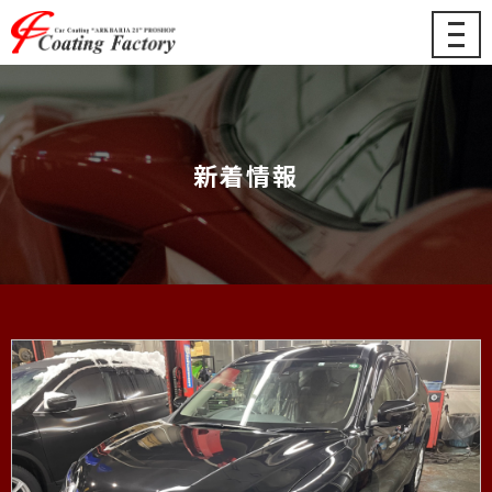
メ
ニ
ュ
ー
新着情報