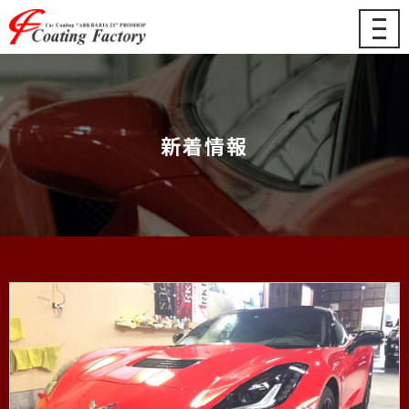
メ
ニ
ュ
ー
新着情報