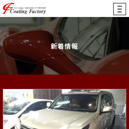
メ
ニ
ュ
ー
新着情報